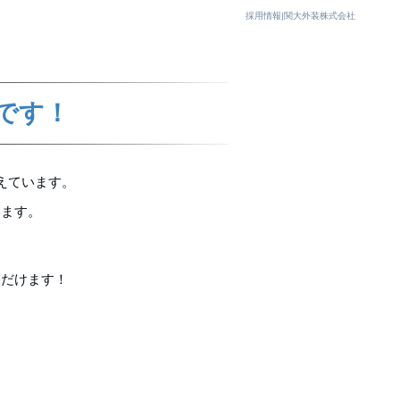
採用情報|関大外装株式会社
です！
えています。
います。
ただけます！